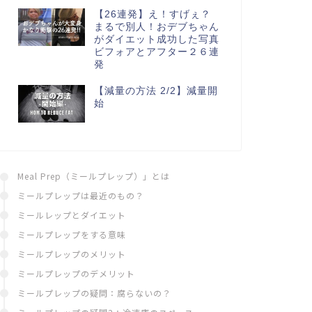
【26連発】え！すげぇ？
まるで別人！おデブちゃん
がダイエット成功した写真
ビフォアとアフター２６連
発
【減量の方法 2/2】減量開
始
Meal Prep（ミールプレップ）」とは
ミールプレップは最近のもの？
ミールレップとダイエット
ミールプレップをする意味
ミールプレップのメリット
ミールプレップのデメリット
ミールプレップの疑問：腐らないの？