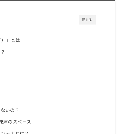
閉じる
ップ）」とは
の？
ト
らないの？
凍庫のスペース
コンテナとは？