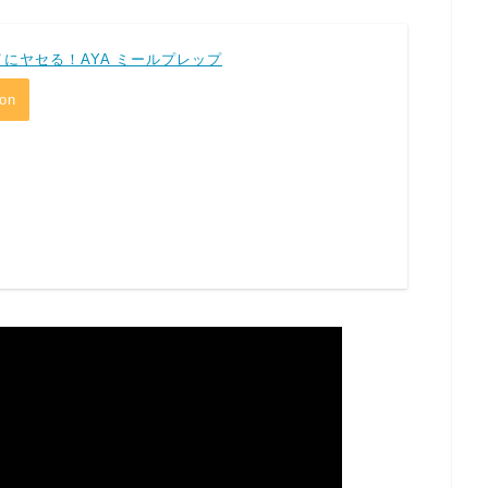
にヤセる！AYA ミールプレップ
on