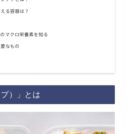
使える容器は？
Cのマクロ栄養素を知る
必要なもの
と
レップ）」とは