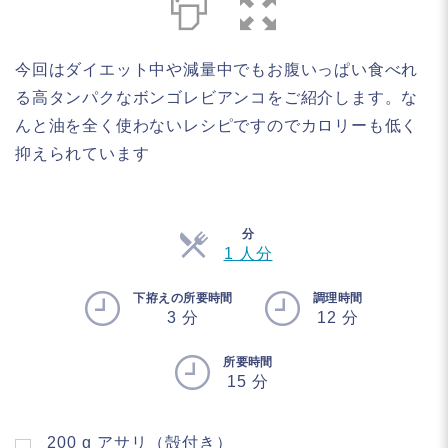
今回はダイエット中や減量中でもお腹いっぱい食べれ
る高タンパクなボンゴレビアンコをご紹介します。な
んと油を全く使わないレシピですのでカロリーも低く
抑えられています
分
人
1 人分
数
分
下拵えの所要時間
調理時間
3 分
12 分
所要時間
15 分
200
g
アサリ（殻付き）