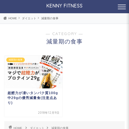
KENNY FITNESS
HOME
ダイエット
減量期の食事
― CATEGORY ―
減量期の食事
減量期の食事
超鰹力が凄いタンパク質100g
中29gの優秀減量食(注意点あ
り)
2018年12月9日
HOME
ダイエット
減量期の食事