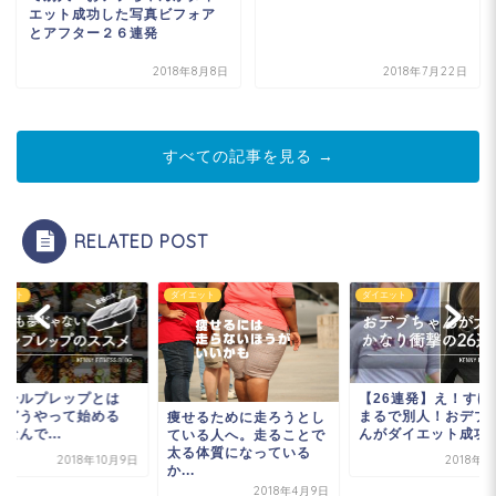
エット成功した写真ビフォア
とアフター２６連発
2018年8月8日
2018年7月22日
すべての記事を見る →
RELATED POST
エット
ダイエット
ダイエット
ミールプレップとは
【26連発】え！すげ
？どうやって始める
まるで別人！おデブ
痩せるために走ろうとし
なんで...
んがダイエット成功し.
ている人へ。走ることで
太る体質になっている
2018年10月9日
2018年
か...
2018年4月9日