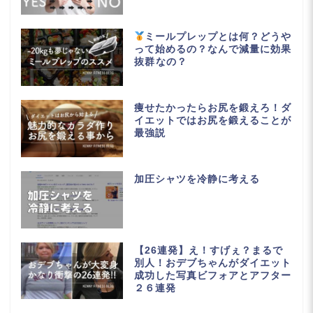
ミールプレップとは何？どうや
って始めるの？なんで減量に効果
抜群なの？
痩せたかったらお尻を鍛えろ！ダ
イエットではお尻を鍛えることが
最強説
加圧シャツを冷静に考える
【26連発】え！すげぇ？まるで
別人！おデブちゃんがダイエット
成功した写真ビフォアとアフター
２６連発