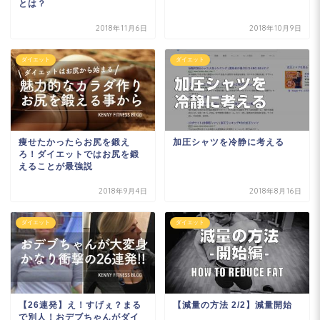
とは？
2018年11月6日
2018年10月9日
ダイエット
ダイエット
痩せたかったらお尻を鍛え
加圧シャツを冷静に考える
ろ！ダイエットではお尻を鍛
えることが最強説
2018年9月4日
2018年8月16日
ダイエット
ダイエット
【26連発】え！すげぇ？まる
【減量の方法 2/2】減量開始
で別人！おデブちゃんがダイ