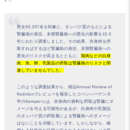
男女63,257名を対象に、タンパク質のもとによる
腎臓病の発症、末期腎臓病への悪化の影響を15.5
年にわたり調査しました。その結果、赤身肉を摂
取すればするほど腎臓病の発症、末期腎臓病への
悪化のリスクが高まるとともに、
鶏肉などの白身
肉、魚、卵、乳製品の摂取は腎臓病のリスクと関
連していませんでした。
このような調査結果から、雑誌Annual Review of
Nutritionでレビューを報告したコペンハーゲン大
学のKamperらは、赤身肉の過剰な摂取は腎臓にダ
メージを与える可能性があるが、白身肉や乳製品
のタンパク質の摂取量による腎臓病へのダメージ
はないことを示唆しています。しかしながら、確