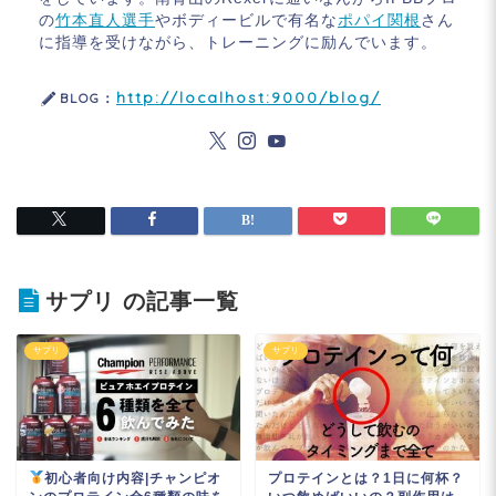
の
竹本直人選手
やボディービルで有名な
ポパイ関根
さん
に指導を受けながら、トレーニングに励んでいます。
http://localhost:9000/blog/
BLOG：
サプリ の記事一覧
サプリ
サプリ
初心者向け内容|チャンピオ
プロテインとは？1日に何杯？