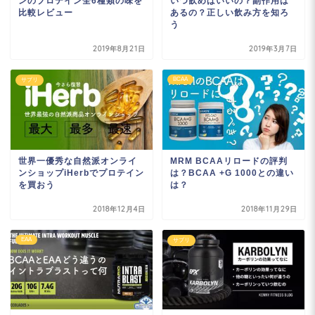
ンのプロテイン全6種類の味を
いつ飲めばいいの？副作用は
比較レビュー
あるの？正しい飲み方を知ろ
う
2019年8月21日
2019年3月7日
BCAA
サプリ
世界一優秀な自然派オンライ
MRM BCAAリロードの評判
ンショップiHerbでプロテイン
は？BCAA +G 1000との違い
を買おう
は？
2018年12月4日
2018年11月29日
EAA
サプリ