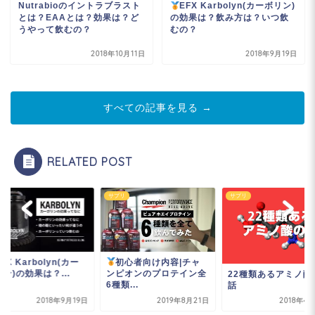
Nutrabioのイントラブラスト
EFX Karbolyn(カーボリン)
とは？EAAとは？効果は？ど
の効果は？飲み方は？いつ飲
うやって飲むの？
むの？
2018年10月11日
2018年9月19日
すべての記事を見る →
RELATED POST
リ
サプリ
サプリ
EFX Karbolyn(カー
初心者向け内容|チャ
ン)の効果は？...
ンピオンのプロテイン全
22種類あるアミノ酸
6種類...
話
2018年9月19日
2019年8月21日
2018年4