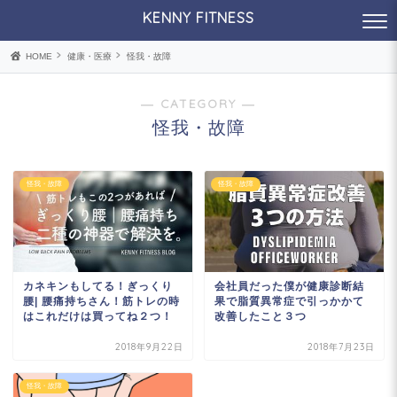
KENNY FITNESS
HOME
健康・医療
怪我・故障
― CATEGORY ―
怪我・故障
怪我・故障
怪我・故障
カネキンもしてる！ぎっくり
会社員だった僕が健康診断結
腰| 腰痛持ちさん！筋トレの時
果で脂質異常症で引っかかて
はこれだけは買ってね２つ！
改善したこと３つ
2018年9月22日
2018年7月23日
怪我・故障